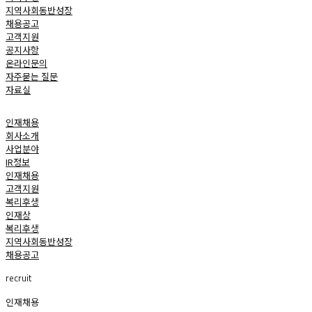
지역사회동반성장
채용공고
고객지원
공지사항
온라인문의
자주묻는 질문
자료실
home
 인재채용 
회사소개
사업분야
IR정보
인재채용
고객지원
 복리후생 
인재상
복리후생
지역사회동반성장
채용공고
recruit
인재채용