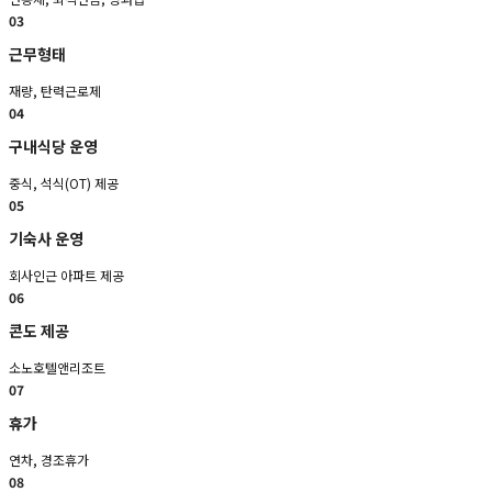
03
근무형태
재량, 탄력근로제 
04
구내식당 운영 
중식, 석식(OT) 제공 
05
기숙사 운영
회사인근 아파트 제공
06
콘도 제공
소노호텔앤리조트
07
휴가
연차, 경조휴가
08