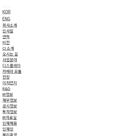
 
KOR
ENG
회사소개
인사말
연혁
비전
CI 소개
오시는 길
사업분야
디스플레이
카메라 모듈
전장
이차전지
R&D
IR정보
재무정보
공시정보
투자정보
IR자료실
인재채용
인재상
복리후생