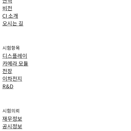
연혁
비전
CI 소개
오시는 길
사업분야
시험항목
디스플레이
카메라 모듈
전장
이차전지
R&D
IR정보
시험의뢰
재무정보
공시정보