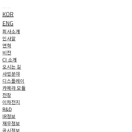
 
KOR
ENG
회사소개
인사말
연혁
비전
CI 소개
오시는 길
사업분야
디스플레이
카메라 모듈
전장
이차전지
R&D
IR정보
재무정보
공시정보