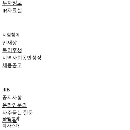
투자정보
IR자료실
인재채용
시험참여
인재상
복리후생
지역사회동반성장
채용공고
고객지원
IRB
공지사항
온라인문의
home
자주묻는 질문
 사업분야 
자료실
회사소개